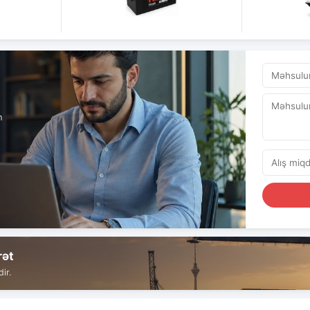
n
rət
ir.