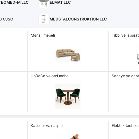
TEOMED-M LLC
ELMAT LLC
O CJSC
MEDSTALCONSTRUKTION LLC
Mənzil mebeli
Tibbi və labora
HoReCa və otel mebeli
Sənaye və anba
Kabellər və naqillər
Elektrik təchiz