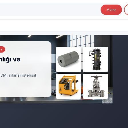
Axtar
5+
lığı və
, sifarişli istehsal