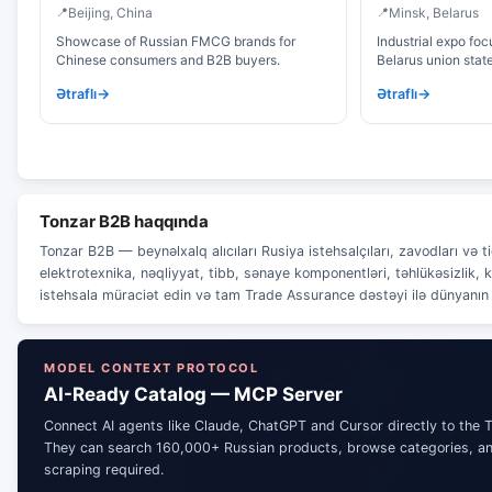
Beijing, China
Minsk, Belarus
Showcase of Russian FMCG brands for
Industrial expo fo
Chinese consumers and B2B buyers.
Belarus union stat
Ətraflı
Ətraflı
Tonzar B2B haqqında
Tonzar B2B — beynəlxalq alıcıları Rusiya istehsalçıları, zavodları və
elektrotexnika, nəqliyyat, tibb, sənaye komponentləri, təhlükəsizlik, k
istehsala müraciət edin və tam Trade Assurance dəstəyi ilə dünyanın 
MODEL CONTEXT PROTOCOL
AI-Ready Catalog — MCP Server
Connect AI agents like Claude, ChatGPT and Cursor directly to the 
They can search 160,000+ Russian products, browse categories, and
scraping required.