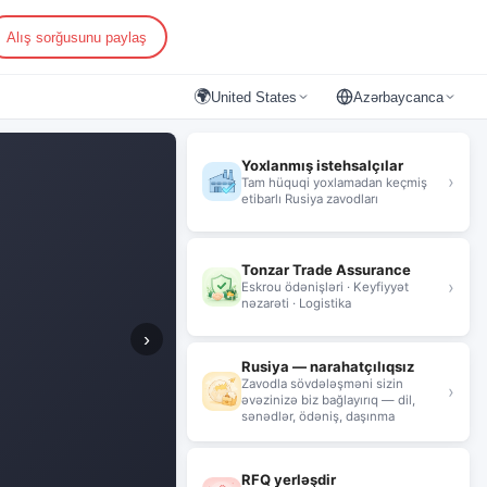
Alış sorğusunu paylaş
🌍
United States
Azərbaycanca
Yoxlanmış istehsalçılar
›
Tam hüquqi yoxlamadan keçmiş
etibarlı Rusiya zavodları
Tonzar Trade Assurance
›
Eskrou ödənişləri · Keyfiyyət
nəzarəti · Logistika
›
Rusiya — narahatçılıqsız
Zavodla sövdələşməni sizin
›
əvəzinizə biz bağlayırıq — dil,
sənədlər, ödəniş, daşınma
RFQ yerləşdir