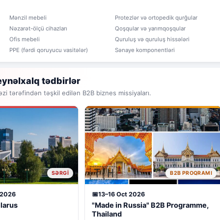
Mənzil mebeli
Protezlər və ortopedik qurğular
Nəzarət-ölçü cihazları
Qoşqular və yarımqoşqular
Ofis mebeli
Quruluş və quruluş hissələri
PPE (fərdi qoruyucu vasitələr)
Sənaye komponentləri
ynəlxalq tədbirlər
əzi tərəfindən təşkil edilən B2B biznes missiyaları.
🇹🇭
SƏRGI
B2B PROQRAMI
 2026
13–16 Oct 2026
larus
"Made in Russia" B2B Programme,
Thailand