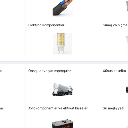
Elektron komponentlər
Sınaq və ölçmə
ı
Qoşqular və yarımqoşqular
Xüsusi texnika
ası
Avtokomponentlər və ehtiyat hissələri
Su nəqliyyatı