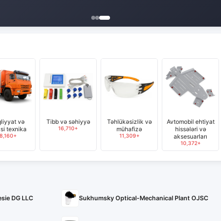
liyyat və
Tibb və səhiyyə
Təhlükəsizlik və
Avtomobil ehtiyat
si texnika
16,710+
mühafizə
hissələri və
8,160+
11,309+
aksesuarları
10,372+
esie DG LLC
Sukhumsky Optical-Mechanical Plant OJSC