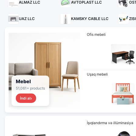
ALMAZ LLC
AVTOPLAST LLC
OS
UAZ LLC
KAMSKY CABLE LLC
ZIS
Ofis mebeli
Uşaq mebeli
Mebel
51,061+ products
İndi al
İşıqlandırma və illüminasiya