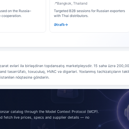
Bangkok, Thailand
cused on the Russia–
Targeted B2B sessions for Russian exporters
e cooperation.
with Thai distributors.
Ətraflı
 ticarət evləri ilə birləşdirən topdansatış marketpleysdir. 15 sahə üzrə 200
ənd təsərrüfatı, toxuculuq, HVAC və digərləri. Yoxlanmış təchizatçıların təkli
istənilən nöqtəsinə göndərin.
Tonzar catalog through the Model Context Protocol (MCP).
 fetch live prices, specs and supplier details — no