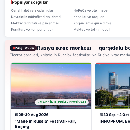
Populyar sorğular
Cərrahi alət və avadanlıqlar
HoReCa və otel mebeli
Dövrələrin mühafizəsi və idarəsi
Kabellər və naqillər
Elektrik təchizatı və paylanması
Korpuslar və quraşdırma
Furnitura və komponentlər
Məktəb və təlim mebeli
Rusiya ixrac mərkəzi — qarşıdakı be
РЭЦ · 2026
Ticarət sərgiləri, «Made in Russia» festivalları və Rusiya ixrac mərk
🇨🇳
🇧🇾
«MADE IN RUSSIA» FESTIVALI
28–30 Aug 2026
30 Sep – 2 Oct
"Made in Russia" Festival-Fair,
INNOPROM. Be
Beijing