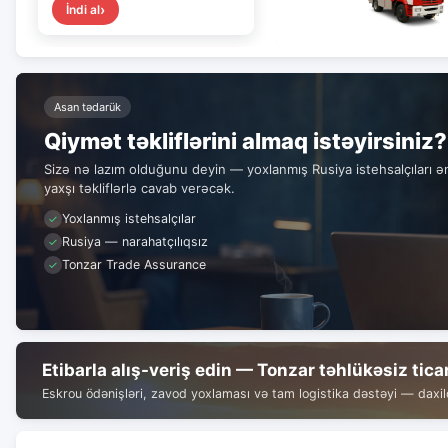
İndi al
Asan tədarük
Qiymət təkliflərini almaq istəyirsiniz?
Sizə nə lazım olduğunu deyin — yoxlanmış Rusiya istehsalçıları ə
yaxşı təkliflərlə cavab verəcək.
Yoxlanmış istehsalçılar
Rusiya — narahatçılıqsız
Tonzar Trade Assurance
Etibarla alış-veriş edin — Tonzar təhlükəsiz tica
Eskrou ödənişləri, zavod yoxlaması və tam logistika dəstəyi — daxild