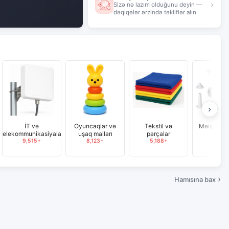
›
Sizə nə lazım olduğunu deyin —
dəqiqələr ərzində təkliflər alın
›
İT və
Oyuncaqlar və
Tekstil və
Məişət tex
telekommunikasiyalar
uşaq malları
parçalar
5,086
9,515+
8,123+
5,188+
Hamısına bax