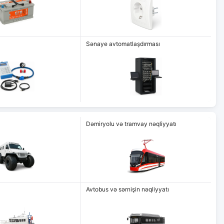
Sənaye avtomatlaşdırması
Dəmiryolu və tramvay nəqliyyatı
Avtobus və sərnişin nəqliyyatı