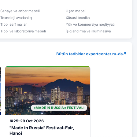
Sənaye və anbar mebeli
Uşaq mebeli
Texnoloji avadanlıq
Xüsusi texnika
Tibbi sərf mallar
Yük və kommersiya nəqliyyatı
Tibbi və laboratoriya mebeli
İşıqlandırma və illüminasiya
Bütün tədbirlər exportcenter.ru-da
🇻🇳
«MADE IN RUSSIA» FESTIVALI
25–29 Oct 2026
"Made in Russia" Festival-Fair,
Hanoi