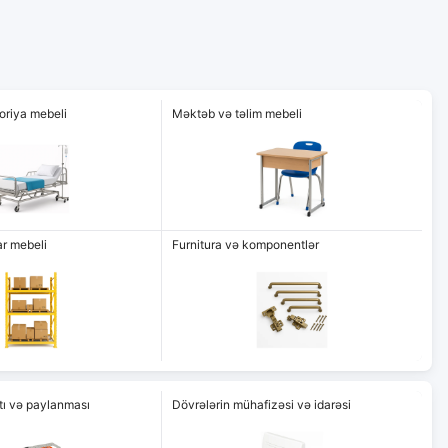
toriya mebeli
Məktəb və təlim mebeli
r mebeli
Furnitura və komponentlər
atı və paylanması
Dövrələrin mühafizəsi və idarəsi