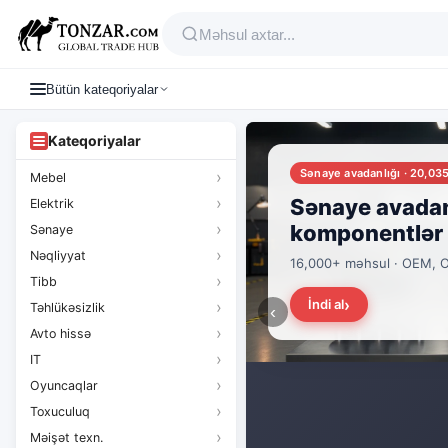
Bütün kateqoriyalar
Kateqoriyalar
Tonzar
Sənaye avadanlığı · 20,03
Mebel
B2B
Sənaye avadan
Elektrik
—
komponentlər
Sənaye
Nəqliyyat
16,000+ məhsul · OEM, ODM
Rusiya
Tibb
İndi al
Təhlükəsizlik
istehsalçıları,
‹
Avto hissə
təchizatçılar
IT
Oyuncaqlar
və
Toxuculuq
topdansatış
Məişət texn.