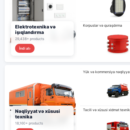
Korpuslar və quraşdırma
Elektrotexnika və
işıqlandırma
29,438+ products
İndi al
Yük və kommersiya nəqliyyat
Təcili və xüsusi xidmət texnik
Nəqliyyat və xüsusi
texnika
18,160+ products