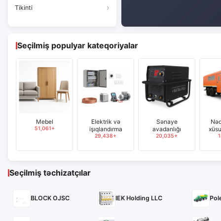
Tikinti
məhsullar
Seçilmiş populyar kateqoriyalar
Mebel
Elektrik və
Sənaye
Nəq
51,061+
işıqlandırma
avadanlığı
xüsu
29,438+
20,035+
1
Seçilmiş təchizatçılar
BLOCK OJSC
IEK Holding LLC
Pol