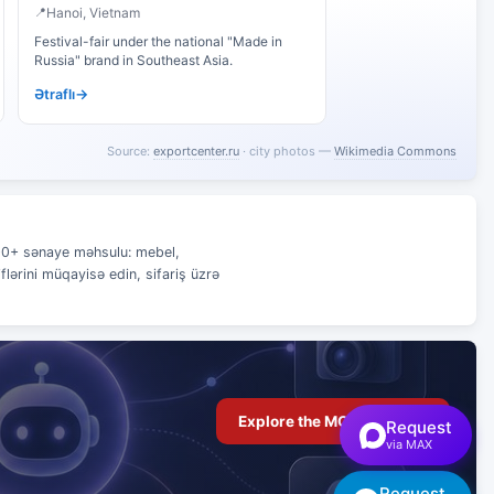
Hanoi, Vietnam
Festival-fair under the national "Made in
Russia" brand in Southeast Asia.
Ətraflı
Source:
exportcenter.ru
· city photos —
Wikimedia Commons
,000+ sənaye məhsulu: mebel,
flərini müqayisə edin, sifariş üzrə
Explore the MCP server →
Request
via MAX
Request