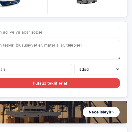
Pulsuz təkliflər al
Necə işləyir ›